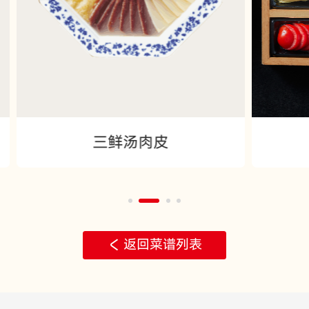
茴香过桥米线
返回菜谱列表