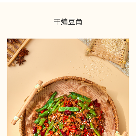
匠心塑造品质
全系产品橱窗
美味因您焕新
干煸豆角