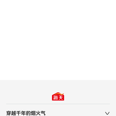
食品工业
OEM
深度解决客户工艺痛点，助力生
服务多
产效率提升，保障稳定生产。
方研发
以“市
同打造
穿越千年的烟火气