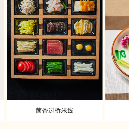
茴香过桥米线