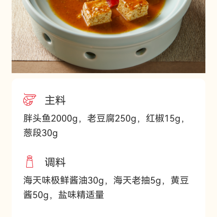
主料
胖头鱼2000g，老豆腐250g，红椒15g，
葱段30g
调料
海天味极鲜酱油30g，海天老抽5g，黄豆
酱50g，盐味精适量