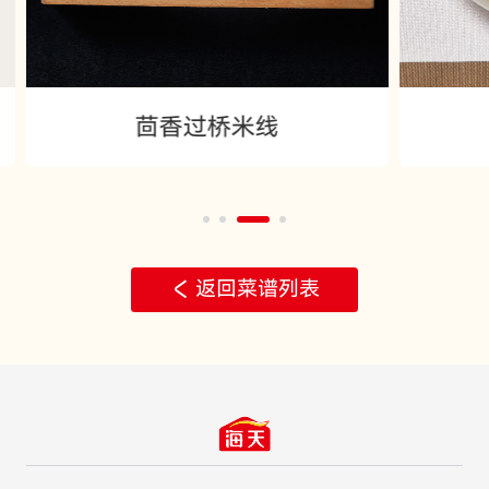
茴香过桥米线
返回菜谱列表