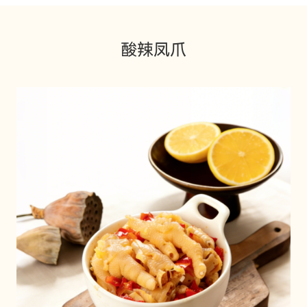
匠心塑造品质
全系产品橱窗
美味因您焕新
酸辣凤爪