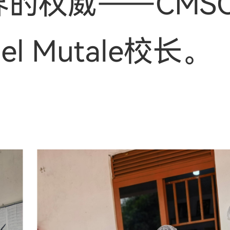
的权威——CMS
l Mutale校长。