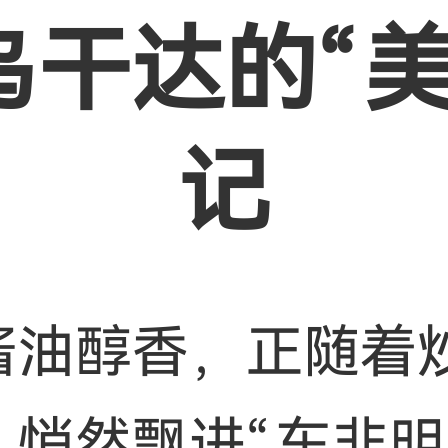
乌干达的“美
记
酱油醇香，正随着
，悄然飘进“东非明