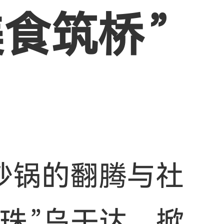
食筑桥”
炒锅的翻腾与社
珠”乌干达，掀